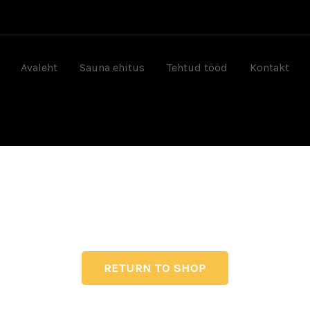
Avaleht
Sauna ehitus
Tehtud tööd
Kontakt
RETURN TO SHOP