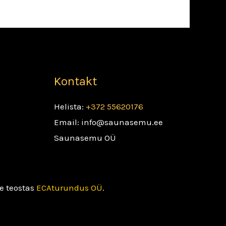
Kontakt
Helista:
+372 55620176
Email: info@saunasemu.ee
Saunasemu OÜ
e teostas
ECAturundus OÜ
.