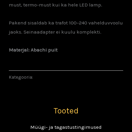
must, termo-must kui ka hele LED lamp.
Pakend sisaldab ka trafot 100–240 vahelduvvoolu
jaoks. Seinaadapter ei kuulu komplekti.
Materjal: Abachi puit
Kategooria:
Saunakerised
Tooted
Müügi- ja tagastustingimused