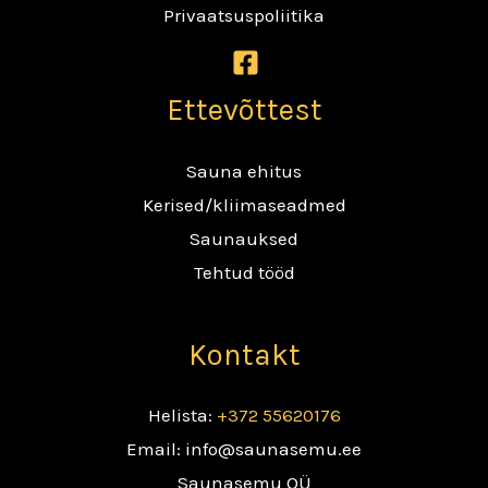
Privaatsuspoliitika
Ettevõttest
Sauna ehitus
Kerised/kliimaseadmed
Saunauksed
Tehtud tööd
Kontakt
Helista:
+372 55620176
Email: info@saunasemu.ee
Saunasemu OÜ