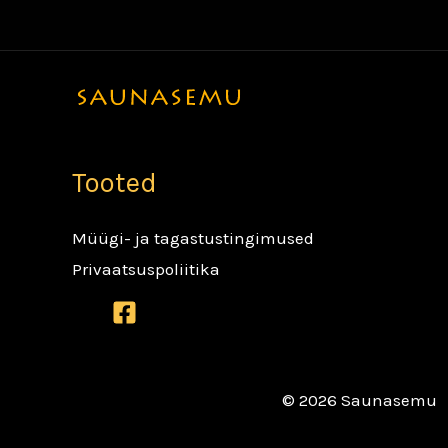
Skip
to
content
Tooted
Müügi- ja tagastustingimused
Privaatsuspoliitika
© 2026 Saunasemu