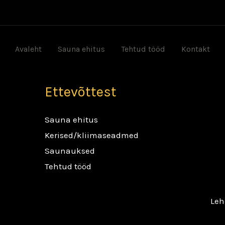
Avaleht
Sauna ehitus
Tehtud tööd
Kontakt
Ettevõttest
Sauna ehitus
Kerised/kliimaseadmed
Saunauksed
Tehtud tööd
Leh