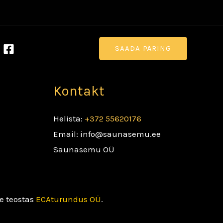
SAADA PÄRING
Kontakt
Helista:
+372 55620176
Email: info@saunasemu.ee
Saunasemu OÜ
e teostas
ECAturundus OÜ
.