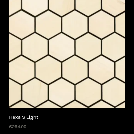
Hexa S Light
€
294.00