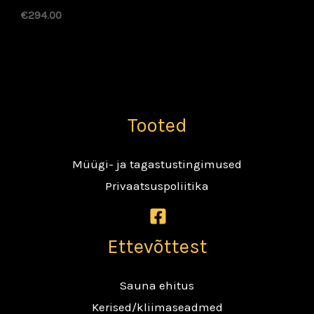
€
294.00
Tooted
Müügi- ja tagastustingimused
Privaatsuspoliitika
Ettevõttest
Sauna ehitus
Kerised/kliimaseadmed