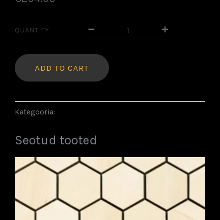
Rhombus
QUANTITY
Thermo
kogus
ADD TO CART
Kategooria:
Puidust seinapaneelid
Seotud tooted