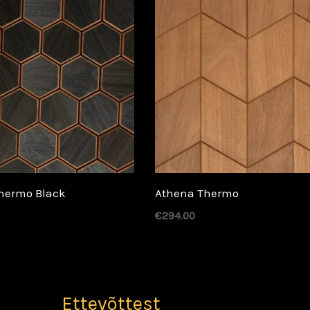
hermo Black
Athena Thermo
€
294.00
Ettevõttest