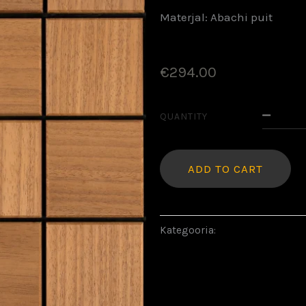
Materjal: Abachi puit
€
294.00
S
QUANTITY
T
k
ADD TO CART
Kategooria:
Puidust seinapan