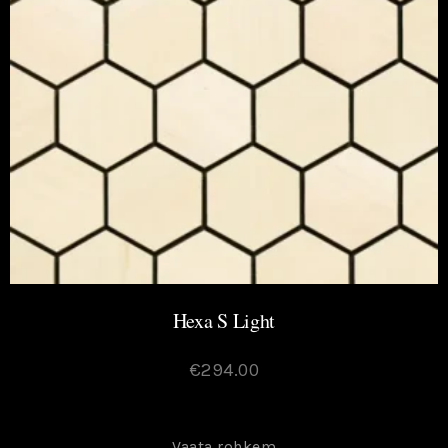
Hexa S Light
€
294.00
Vaata rohkem