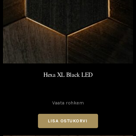
Hexa XL Black LED
Vaata rohkem
LISA OSTUKORVI
→