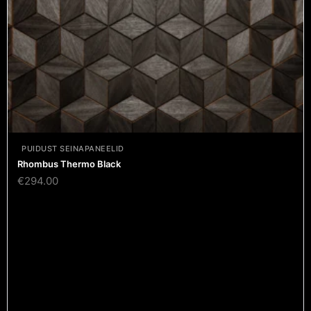
PUIDUST SEINAPANEELID
Bermuda Black
€
294.00
PUIDUST SEINAPANEELID
Rhombus Thermo Black
€
294.00