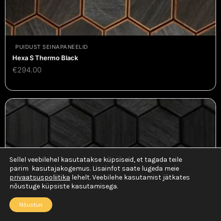
PUIDUST SEINAPANEELID
Hexa S Thermo Black
€
294.00
Sellel veebilehel kasutatakse küpsiseid, et tagada teile
parim kasutajakogemus. Lisainfot saate lugeda meie
Square
privaatsuspoliitika
lehelt. Veebilehe kasutamist jätkates
nõustuge küpsiste kasutamisega.
Nõustun