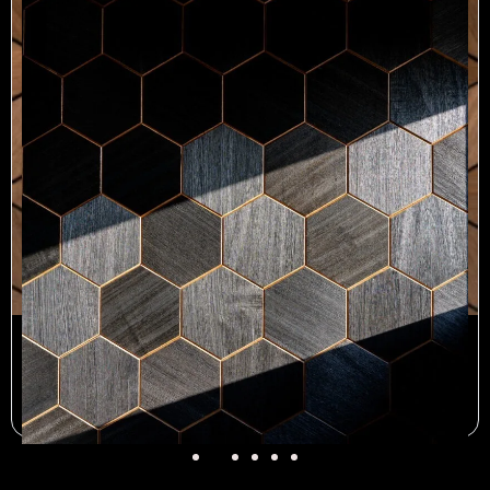
PUIDUST SEINAPANEELID
Rhombus Thermo
€
294.00