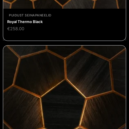
PUIDUST SEINAPANEELID
Royal Thermo Black
€
258.00
Hexa S Black
€
294.00
Vaata rohkem
LISA OSTUKORVI
→