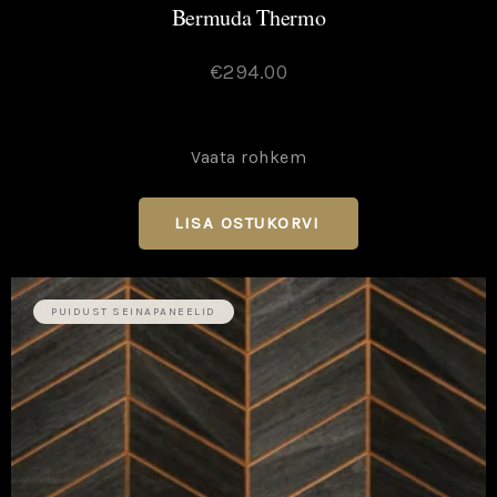
Bermuda Thermo
€
294.00
Vaata rohkem
LISA OSTUKORVI
→
PUIDUST SEINAPANEELID