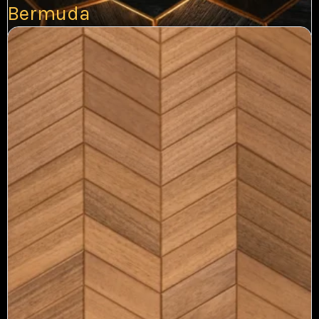
1
2
3
4
Bermuda
PUIDUST SEINAPANEELID
Royal Black
€
258.00